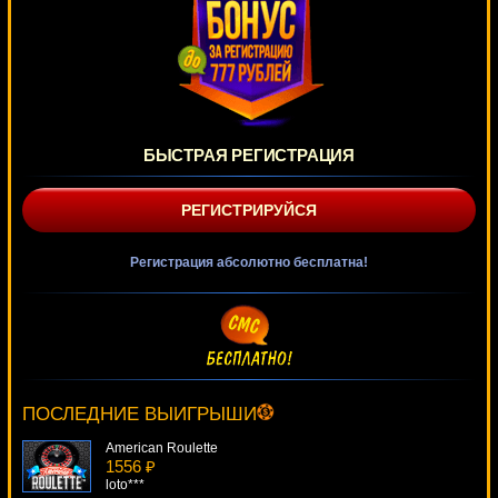
БЫСТРАЯ РЕГИСТРАЦИЯ
РЕГИСТРИРУЙСЯ
Регистрация абсолютно бесплатна!
Offside And Seek
3524 ₽
alex***
ПОСЛЕДНИЕ ВЫИГРЫШИ
American Roulette
1556 ₽
loto***