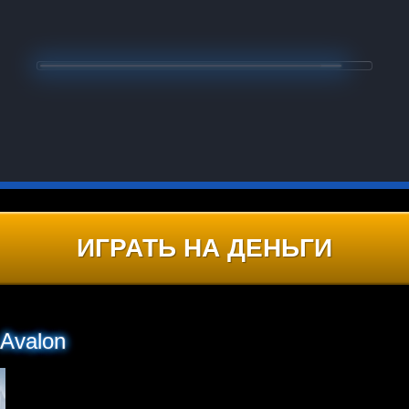
ИГРАТЬ НА ДЕНЬГИ
Avalon