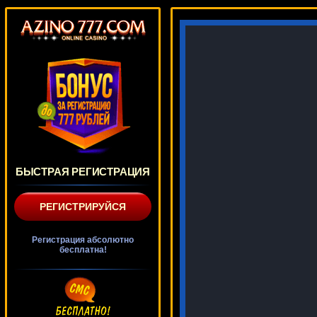
БЫСТРАЯ РЕГИСТРАЦИЯ
РЕГИСТРИРУЙСЯ
Регистрация абсолютно
бесплатна!