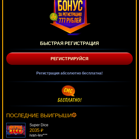
БЫСТРАЯ РЕГИСТРАЦИЯ
РЕГИСТРИРУЙСЯ
Регистрация абсолютно бесплатна!
A Night Out
858 ₽
beautif***
ПОСЛЕДНИЕ ВЫИГРЫШИ
Super Dice
2035 ₽
ivan-lev***