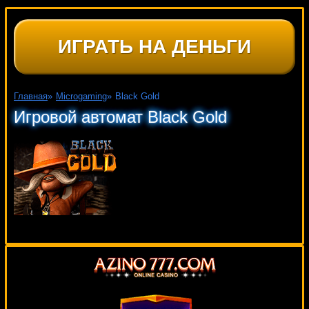
ИГРАТЬ НА ДЕНЬГИ
Главная
»
Microgaming
»
Black Gold
Игровой автомат Black Gold