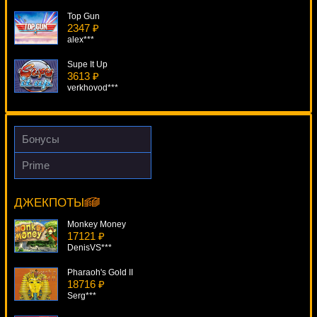
Top Gun
2347 ₽
alex***
Supe It Up
3613 ₽
verkhovod***
Steam Punk Heroes
2307 ₽
Panamer***
Бонусы
Fruits And Sevens
Prime
1361 ₽
Beach
superman***
11221 ₽
Egoistik***
ДЖЕКПОТЫ
Queen Of Hearts
2309 ₽
Monkey Money
Egoistik***
17121 ₽
DenisVS***
Pharaoh's Gold II
18716 ₽
Serg***