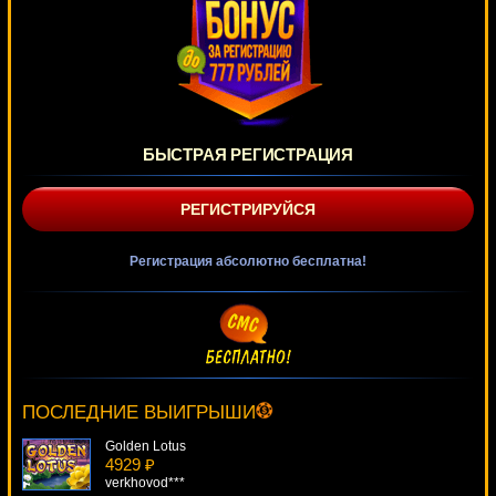
БЫСТРАЯ РЕГИСТРАЦИЯ
РЕГИСТРИРУЙСЯ
Регистрация абсолютно бесплатна!
Girls With Guns - Jungle Heat
1609 ₽
SmileLow***
ПОСЛЕДНИЕ ВЫИГРЫШИ
Golden Lotus
4929 ₽
verkhovod***