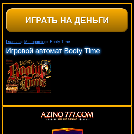
ИГРАТЬ НА ДЕНЬГИ
Главная
»
Microgaming
»
Booty Time
Игровой автомат Booty Time