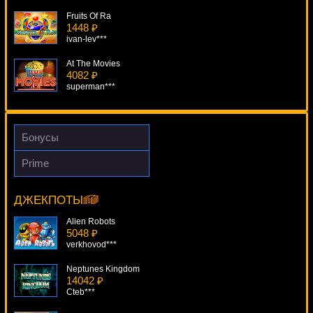
Fruits Of Ra
1448 ₽
ivan-lev***
At The Movies
4082 ₽
superman***
Rooks Revenge
4935 ₽
beautif***
Бонусы
Cops 'N' Robbers
Prime
602 ₽
Jin Qian Wa
drink***
16047 ₽
loto***
ДЖЕКПОТЫ
Candy Bars
3460 ₽
Alien Robots
mgarkunov***
5048 ₽
verkhovod***
Neptunes Kingdom
14042 ₽
Cteb***