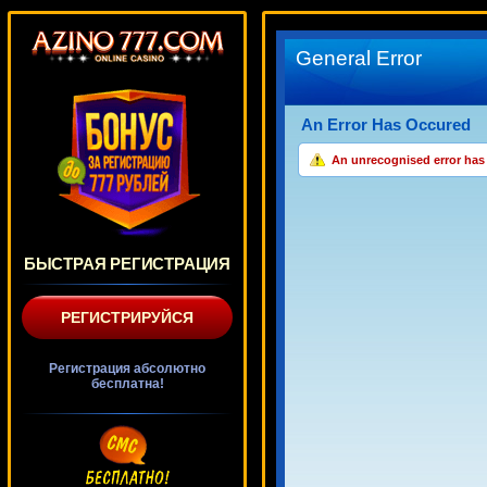
БЫСТРАЯ РЕГИСТРАЦИЯ
РЕГИСТРИРУЙСЯ
Регистрация абсолютно
бесплатна!
Deuces Wild
4027 ₽