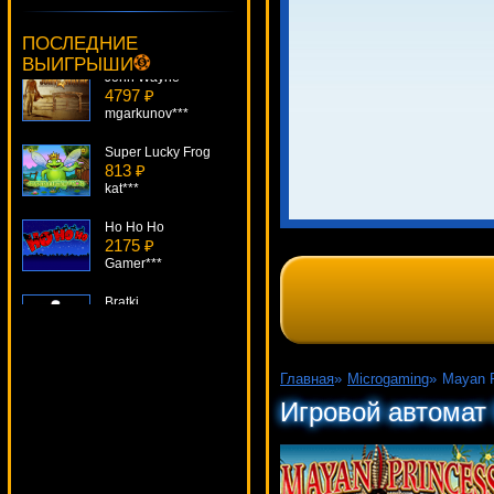
sgvwood***
ПОСЛЕДНИЕ
John Wayne
4797 ₽
ВЫИГРЫШИ
mgarkunov***
Super Lucky Frog
813 ₽
kat***
Ho Ho Ho
2175 ₽
Gamer***
Bratki
4911 ₽
superman***
Bridezilla
2437 ₽
Главная
»
Microgaming
»
Mayan P
number***
Игровой автомат 
Secrets Of The Sand
1464 ₽
DenisVS***