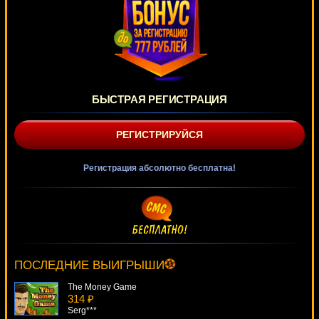
БЫСТРАЯ РЕГИСТРАЦИЯ
РЕГИСТРИРУЙСЯ
Регистрация абсолютно бесплатна!
The Incredible Hulk
4983 ₽
kat***
ПОСЛЕДНИЕ ВЫИГРЫШИ
The Money Game
314 ₽
Serg***