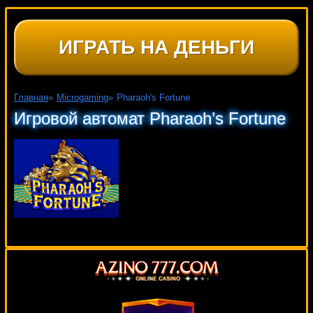
ИГРАТЬ НА ДЕНЬГИ
Главная
»
Microgaming
»
Pharaoh's Fortune
Игровой автомат Pharaoh’s Fortune