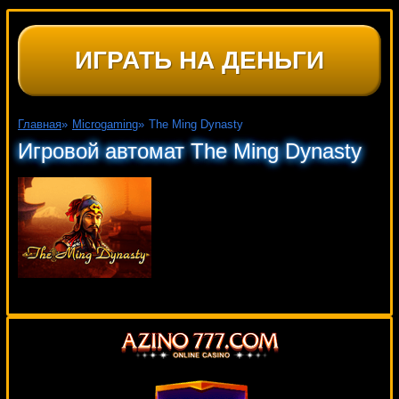
ИГРАТЬ НА ДЕНЬГИ
Главная
»
Microgaming
»
The Ming Dynasty
Игровой автомат The Ming Dynasty