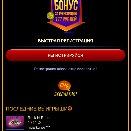
БЫСТРАЯ РЕГИСТРАЦИЯ
РЕГИСТРИРУЙСЯ
Регистрация абсолютно бесплатна!
Gryphon's Gold
2747 ₽
SmileLow***
ПОСЛЕДНИЕ ВЫИГРЫШИ
Rock-N-Roller
1711 ₽
mgarkunov***