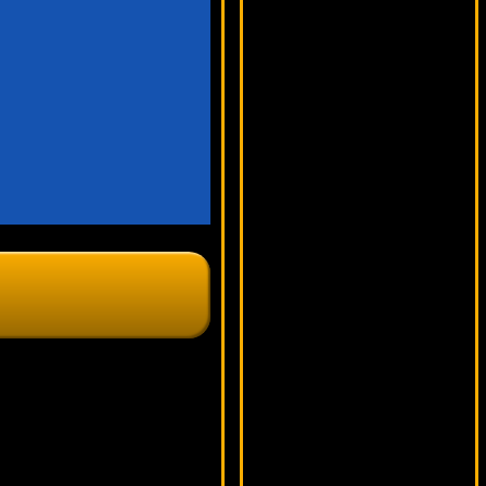
12076 ₽
number***
Family Guy
16049 ₽
SmileLow***