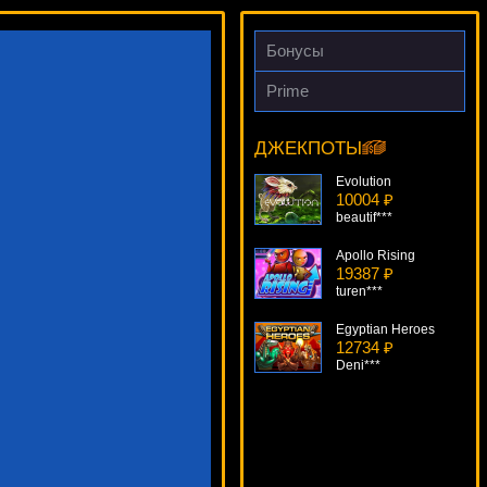
Бонусы
Prime
Scarface
19871 ₽
beautif***
ДЖЕКПОТЫ
Evolution
10004 ₽
beautif***
Apollo Rising
19387 ₽
turen***
Egyptian Heroes
12734 ₽
Deni***
Chukchi Man
15088 ₽
Panamer***
Ladies Nite