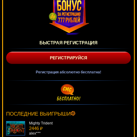
БЫСТРАЯ РЕГИСТРАЦИЯ
РЕГИСТРИРУЙСЯ
Регистрация абсолютно бесплатна!
Lobstermania 2
3007 ₽
turen***
ПОСЛЕДНИЕ ВЫИГРЫШИ
Mighty Trident
2446 ₽
alex***