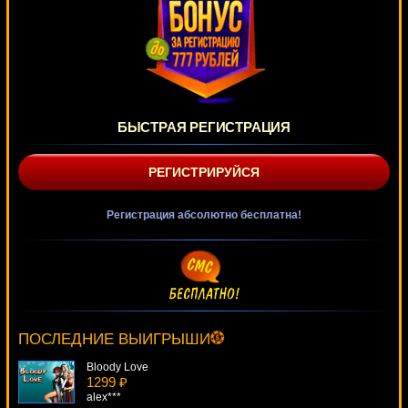
БЫСТРАЯ РЕГИСТРАЦИЯ
РЕГИСТРИРУЙСЯ
Регистрация абсолютно бесплатна!
Thunderstruck
2897 ₽
SmileLow***
ПОСЛЕДНИЕ ВЫИГРЫШИ
Bloody Love
1299 ₽
alex***