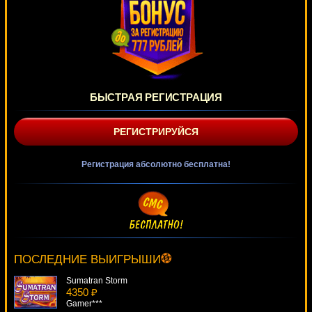
БЫСТРАЯ РЕГИСТРАЦИЯ
РЕГИСТРИРУЙСЯ
Регистрация абсолютно бесплатна!
Sin City Nights
4667 ₽
drink***
ПОСЛЕДНИЕ ВЫИГРЫШИ
Sumatran Storm
4350 ₽
Gamer***