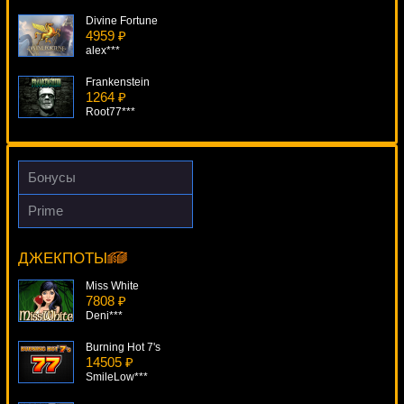
Divine Fortune
4959 ₽
alex***
Frankenstein
1264 ₽
Root77***
Reel King Potty
4289 ₽
lucky***
Бонусы
Age Of The Gods
Prime
4367 ₽
Supra Hot
ivan-lev***
10490 ₽
Egoistik***
ДЖЕКПОТЫ
Iron Man 3
3348 ₽
Miss White
sgvwood***
7808 ₽
Deni***
Burning Hot 7's
14505 ₽
SmileLow***