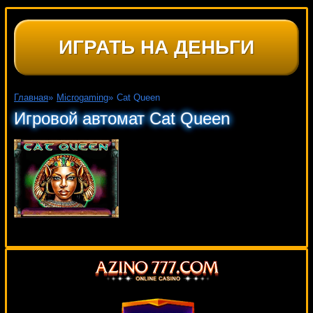
ИГРАТЬ НА ДЕНЬГИ
Главная
»
Microgaming
»
Cat Queen
Игровой автомат Cat Queen